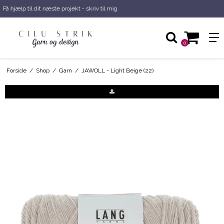
Få hjælp til dit næste projekt - skriv til mig
0
Forside
/
Shop
/
Garn
/
JAWOLL - Light Beige (22)