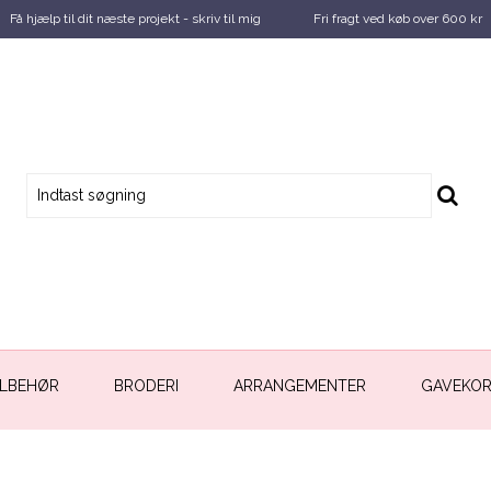
Få hjælp til dit næste projekt - skriv til mig
Fri fragt ved køb over 600 kr
ILBEHØR
BRODERI
ARRANGEMENTER
GAVEKO