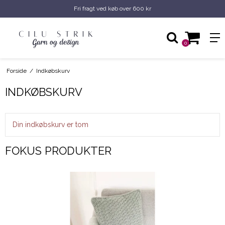
Få hjælp til dit næste projekt - skriv til mig
0
Forside
/
Indkøbskurv
INDKØBSKURV
Din indkøbskurv er tom
FOKUS PRODUKTER