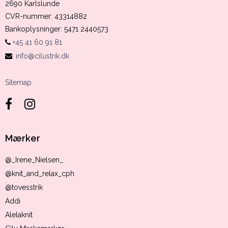
2690 Karlslunde
CVR-nummer
:
43314882
Bankoplysninger
:
5471 2440573
+45 41 60 91 81
:
info@cilustrik.dk
Sitemap
Mærker
@_Irene_Nielsen_
@knit_and_relax_cph
@tovesstrik
Addi
Alelaknit