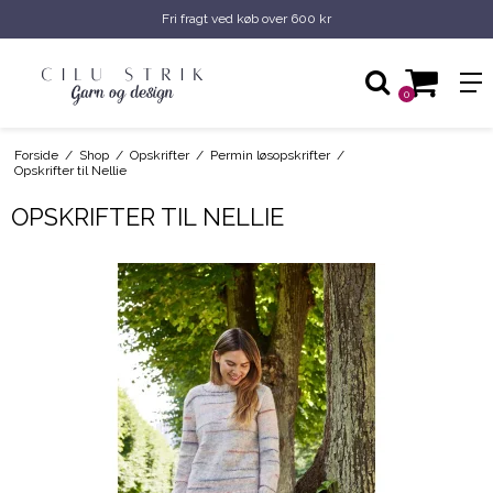
Fri fragt ved køb over 600 kr
0
Forside
/
Shop
/
Opskrifter
/
Permin løsopskrifter
/
Opskrifter til Nellie
OPSKRIFTER TIL NELLIE