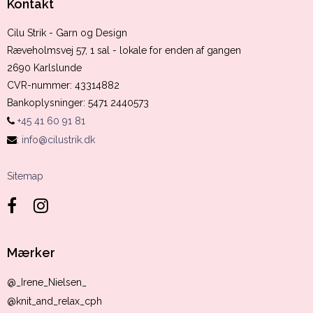
Kontakt
Cilu Strik - Garn og Design
Ræveholmsvej 57, 1 sal - lokale for enden af gangen
2690 Karlslunde
CVR-nummer
:
43314882
Bankoplysninger
:
5471 2440573
+45 41 60 91 81
:
info@cilustrik.dk
Sitemap
Mærker
@_Irene_Nielsen_
@knit_and_relax_cph