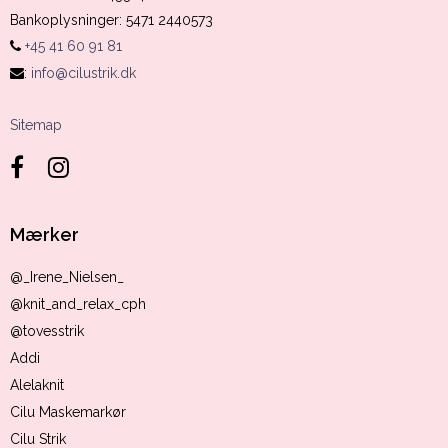
Bankoplysninger
:
5471 2440573
+45 41 60 91 81
:
info@cilustrik.dk
Sitemap
Mærker
@_Irene_Nielsen_
@knit_and_relax_cph
@tovesstrik
Addi
Alelaknit
Cilu Maskemarkør
Cilu Strik