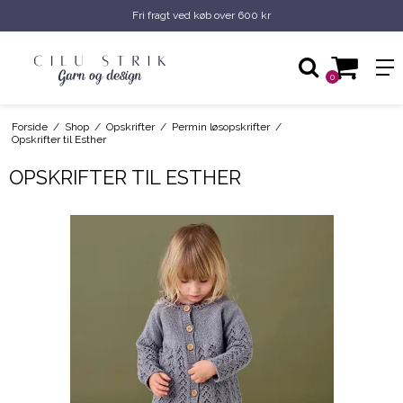
Fri fragt ved køb over 600 kr
0
Forside
/
Shop
/
Opskrifter
/
Permin løsopskrifter
/
Opskrifter til Esther
OPSKRIFTER TIL ESTHER