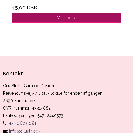
45,00 DKK
Vis produkt
Kontakt
Cilu Strik - Garn og Design
Ræveholmsvej 57, 1 sal - lokale for enden af gangen
2690 Karlslunde
CVR-nummer
:
43314882
Bankoplysninger
:
5471 2440573
+45 41 60 91 81
:
info@cilustrik.dk