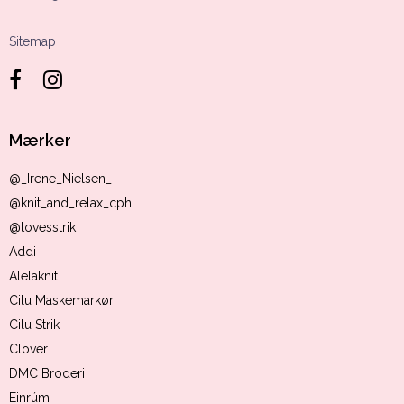
Sitemap
Mærker
@_Irene_Nielsen_
@knit_and_relax_cph
@tovesstrik
Addi
Alelaknit
Cilu Maskemarkør
Cilu Strik
Clover
DMC Broderi
Einrúm